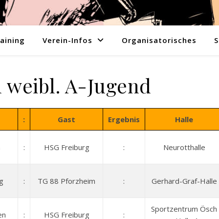
aining
Verein-Infos
Organisatorisches
S
n weibl. A-Jugend
:
Gast
Ergebnis
Halle
h
:
HSG Freiburg
:
Neurotthalle
g
:
TG 88 Pforzheim
:
Gerhard-Graf-Halle
Sportzentrum Ösch
en
:
HSG Freiburg
: