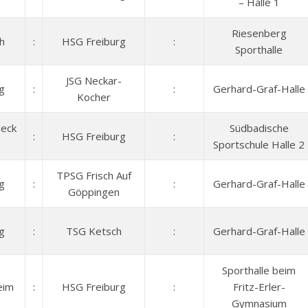
– Halle 1
Riesenberg
h
:
HSG Freiburg
:
Sporthalle
JSG Neckar-
g
:
:
Gerhard-Graf-Halle
Kocher
eck
Südbadische
:
HSG Freiburg
:
Sportschule Halle 2
TPSG Frisch Auf
g
:
:
Gerhard-Graf-Halle
Göppingen
g
:
TSG Ketsch
:
Gerhard-Graf-Halle
Sporthalle beim
eim
:
HSG Freiburg
:
Fritz-Erler-
Gymnasium