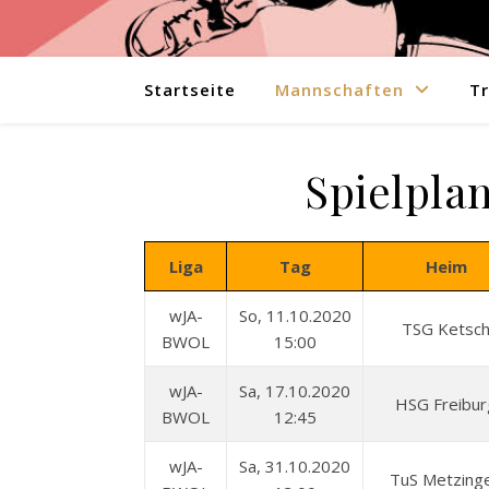
Startseite
Mannschaften
Tr
Spielpla
Liga
Tag
Heim
wJA-
So, 11.10.2020
TSG Ketsc
BWOL
15:00
wJA-
Sa, 17.10.2020
HSG Freibur
BWOL
12:45
wJA-
Sa, 31.10.2020
TuS Metzing