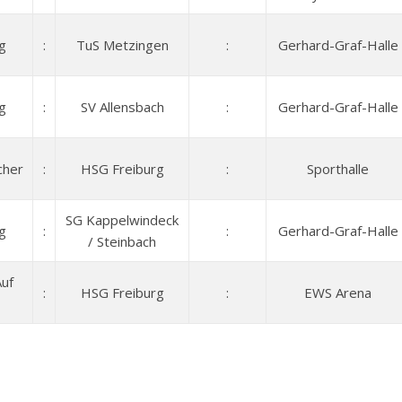
g
:
TuS Metzingen
:
Gerhard-Graf-Halle
g
:
SV Allensbach
:
Gerhard-Graf-Halle
cher
:
HSG Freiburg
:
Sporthalle
SG Kappelwindeck
g
:
:
Gerhard-Graf-Halle
/ Steinbach
Auf
:
HSG Freiburg
:
EWS Arena