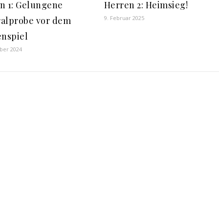
n 1: Gelungene
Herren 2: Heimsieg!
9. Februar 2025
alprobe vor dem
enspiel
ber 2024