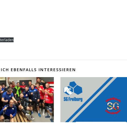
terladen
ICH EBENFALLS INTERESSIEREN